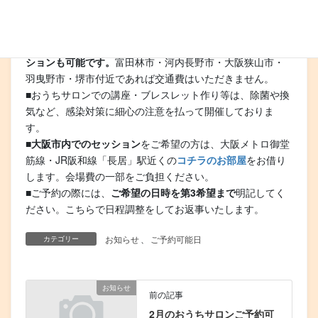
します。
■月の歌おうちサロン以外の場所でのセッションをご希望の
方は、その旨ご記入ください。
静かなカフェなどでのセッ
ションも可能です。
富田林市・河内長野市・大阪狭山市・
羽曳野市・堺市付近であれば交通費はいただきません。
■おうちサロンでの講座・ブレスレット作り等は、除菌や換
気など、感染対策に細心の注意を払って開催しておりま
す。
■
大阪市内でのセッション
をご希望の方は、大阪メトロ御堂
筋線・JR阪和線「長居」駅近くの
コチラのお部屋
をお借り
します。会場費の一部をご負担ください。
■ご予約の際には、
ご希望の日時を第3希望まで
明記してく
ださい。こちらで日程調整をしてお返事いたします。
お知らせ
、
ご予約可能日
カテゴリー
お知らせ
前の記事
2月のおうちサロンご予約可