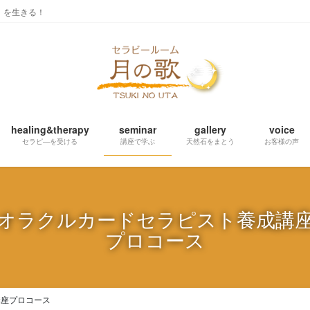
」を生きる！
healing&therapy
seminar
gallery
voice
セラピ―を受ける
講座で学ぶ
天然石をまとう
お客様の声
オラクルカードセラピスト養成講
プロコース
講座プロコース