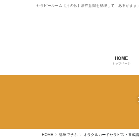
コ
ナ
セラピールーム【月の歌】潜在意識を整理して「あるがまま
ン
ビ
テ
ゲ
ン
ー
ツ
シ
に
ョ
移
ン
動
に
HOME
移
トップページ
動
HOME
講座で学ぶ
オラクルカードセラピスト養成