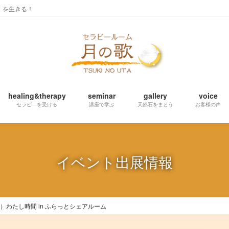
」を生きる！
healing&therapy
seminar
gallery
voice
セラピ―を受ける
講座で学ぶ
天然石をまとう
お客様の声
イベント出展情報
土）わたし時間 in ふらっとシェアルーム