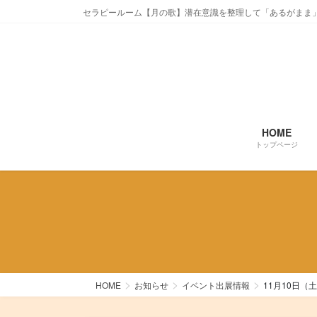
コ
ナ
セラピールーム【月の歌】潜在意識を整理して「あるがまま
ン
ビ
テ
ゲ
ン
ー
ツ
シ
に
ョ
移
ン
動
に
HOME
移
トップページ
動
HOME
お知らせ
イベント出展情報
11月10日（