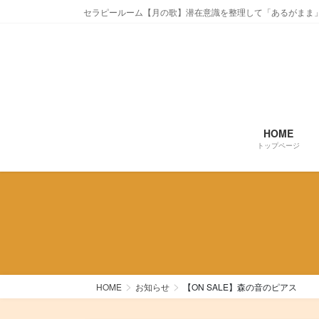
コ
ナ
セラピールーム【月の歌】潜在意識を整理して「あるがまま
ン
ビ
テ
ゲ
ン
ー
ツ
シ
に
ョ
移
ン
動
に
HOME
移
トップページ
動
HOME
お知らせ
【ON SALE】森の音のピアス