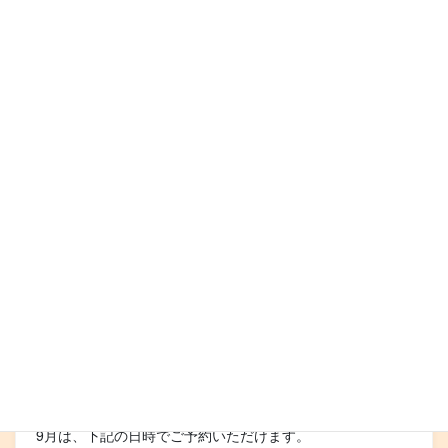
コ
ナ
ン
ビ
テ
ゲ
ン
ー
ツ
シ
ご予約可能日
に
ョ
移
ン
動
に
HOME
お知らせ
ご予約可能日
9月のご予約可能日
移
動
2018年9月2日
ご予約可能日
9月のご予約可能日
各種講座やセッションは、平日は大阪府富田林市にあるお
うちサロンでおこなっています。土・日・祝日について
は、別のスペースをお借りしています。
9月は、下記の日時でご予約いただけます。